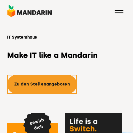
Direkt
zum
Inhalt
IT Systemhaus
Make IT like a Mandarin
Zu den Stellenangeboten
B
e
wir
b
di
c
h