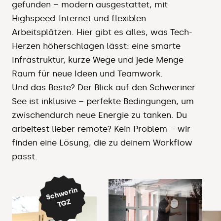
gefunden – modern ausgestattet, mit
Highspeed-Internet und flexiblen
Arbeitsplätzen. Hier gibt es alles, was Tech-
Herzen höherschlagen lässt: eine smarte
Infrastruktur, kurze Wege und jede Menge
Raum für neue Ideen und Teamwork.
Und das Beste? Der Blick auf den Schweriner
See ist inklusive – perfekte Bedingungen, um
zwischendurch neue Energie zu tanken. Du
arbeitest lieber remote? Kein Problem – wir
finden eine Lösung, die zu deinem Workflow
passt.
S
c
h
w
eri
n
T
G
Z