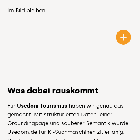
schärfen wir nach. Damit KI-Systeme
Im Bild bleiben.
künftig nicht raten, sondern wissen, wer
ihr seid.
KI-Wahrnehmung ist beweglich. Neue
Modelle, neue Trainingsdaten, neue
Konkurrenz verschieben eure Position.
Wir beobachten dauerhaft, was über
euch ausgespielt wird, und korrigieren
nach, wenn sich was verzieht.
Was dabei rauskommt
Für
Usedom Tourismus
haben wir genau das
gemacht. Mit strukturierten Daten, einer
Groundingpage und sauberer Semantik wurde
Usedom.de für KI-Suchmaschinen zitierfähig.