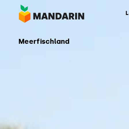
Direkt
L
zum
Inhalt
Meerfischland
Winke, W