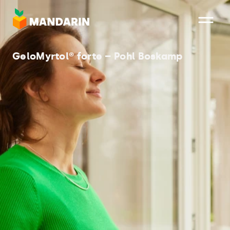
Direkt
zum
Inhalt
GeloMyrtol® forte – Pohl Boskamp