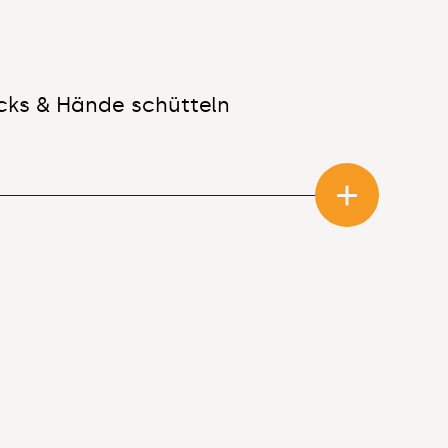
cks & Hände schütteln
.
digitale Lösungen mbH