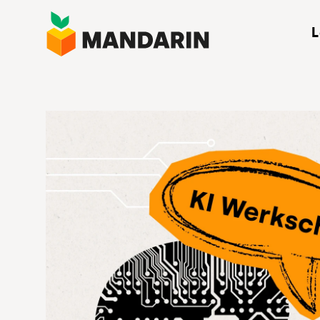
Direkt
L
zum
Inhalt
Winke, W