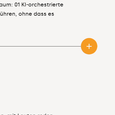
aum: 01 KI-orchestrierte
nführen, ohne dass es
e Redaktionen gebaut
zeigen wir dir, wie wir
inem mehrmonatigen
h, wie wir mit diesem