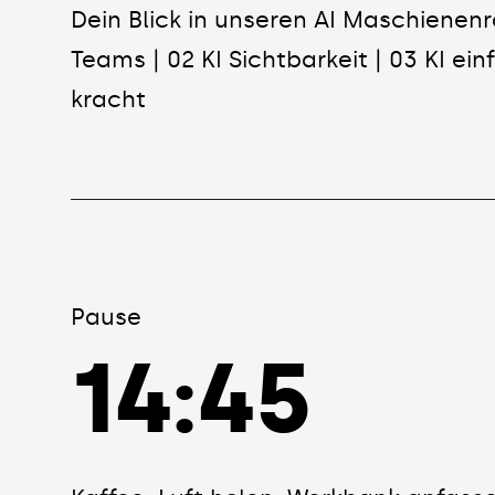
Dein Blick in unseren AI Maschienenr
Teams | 02 KI Sichtbarkeit | 03 KI ei
kracht
01
|
13:15
—
KI-orchestrierte Teams
Wie wir zwei vollständig KI-basiert
Pause
haben
14:45
Am Beispiel unserer Redaktionsarbeit 
nicht nur eigene Kompetenzen in e
Prozess geklont haben. Sondern auc