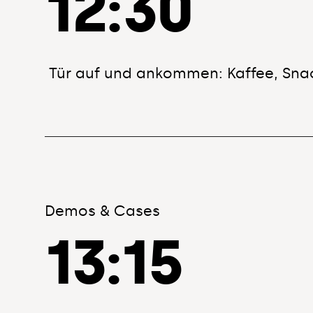
12:30
Tür auf und ankommen: Kaffee, Sna
13:00
— Wir starten in die Werkschau
Adresse
MANDARIN MEDIEN Gesellschaft für 
Demos & Cases
Mueßer Bucht 1
13:15
19063 Schwerin