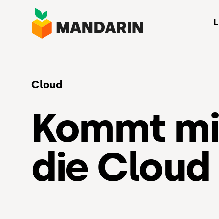
Direkt
L
zum
Inhalt
Cloud
Kommt mit
die Cloud
Winke, W